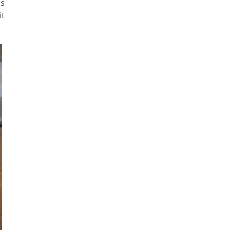
as
it