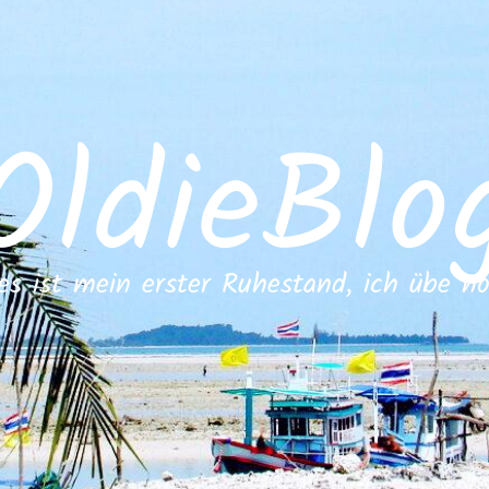
OldieBlo
es ist mein erster Ruhestand, ich übe n