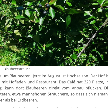
Blaubeerstrauch
es um Blaubeeren. Jetzt im August ist Hochsaison. Der Hof i
el mit Hofladen und Restaurant. Das Café hat 320 Plätze, 
, kann dort Blaubeeren direkt vom Anbau pflücken. D
teten, etwa mannshohen Sträuchern, so dass sich niema
er als bei Erdbeeren.