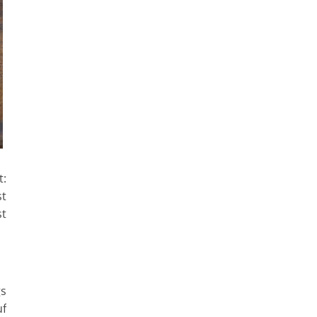
:
st
st
gs
uf