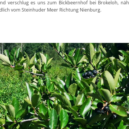
end verschlug es uns zum Bickbeernhof bei Brokeloh, nä
rdlich vom Steinhuder Meer Richtung Nienburg.