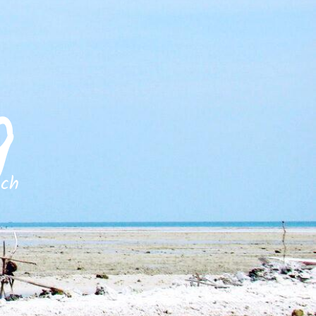
g
och