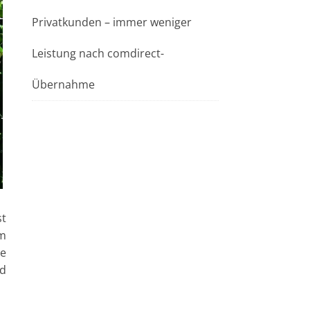
Privatkunden – immer weniger
Leistung nach comdirect-
Übernahme
st
im
ie
nd