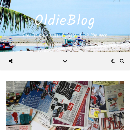
OldieBlog
Dies ist mein erster Ruhestand, ich übe noch