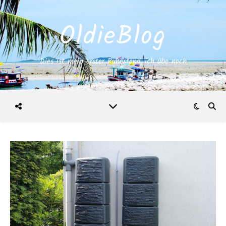
OldieBlog
Dies ist mein erster Ruhestand, ich übe noch