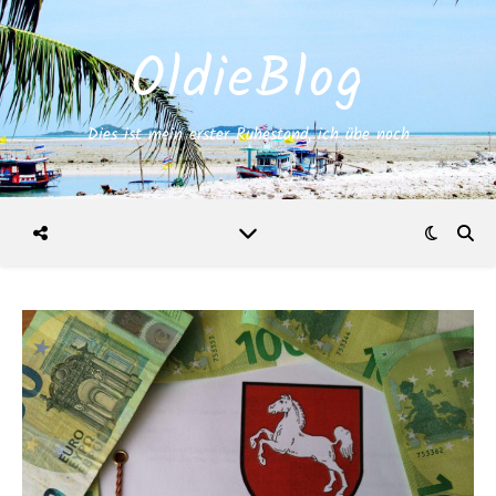
OldieBlog
Dies ist mein erster Ruhestand, ich übe noch