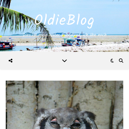
OldieBlog
Dies ist mein erster Ruhestand, ich übe noch