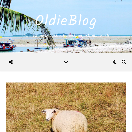
OldieBlog
Dies ist mein erster Ruhestand, ich übe noch