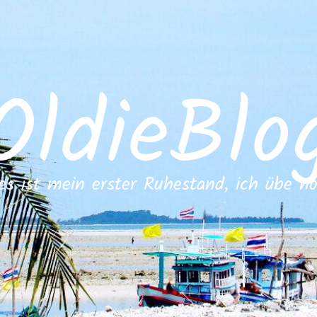
OldieBlo
es ist mein erster Ruhestand, ich übe n