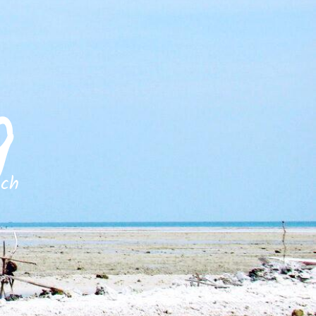
g
och